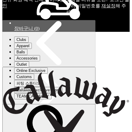
인
눌러 비밀번호를
재설정
해 주
세요.
장바구니
(
0
)
Clubs
Apparel
Balls
Accessories
Outlet
Online Exclusive
Customs
피팅 스튜디오
Callaway Exclusive Store
TEAM CALLAWAY