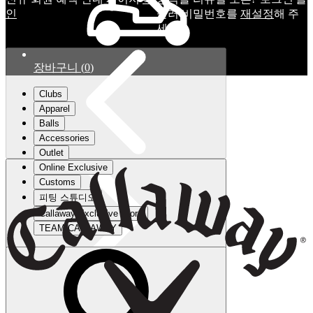
인
눌러 비밀번호를
재설정
해 주
세요.
장바구니
(
0
)
Clubs
Apparel
Balls
Accessories
Outlet
Online Exclusive
Customs
피팅 스튜디오
Callaway Exclusive Store
TEAM CALLAWAY