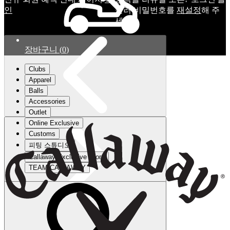
인
눌러 비밀번호를
재설정
해 주
세요.
장바구니
(
0
)
Clubs
Apparel
Balls
Accessories
Outlet
Online Exclusive
Customs
피팅 스튜디오
Callaway Exclusive Store
TEAM CALLAWAY