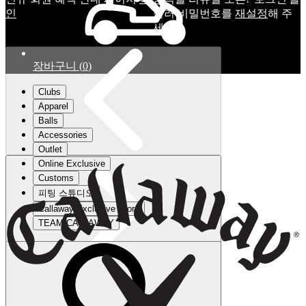
인
눌러 비밀번호를
재설정
해 주
세요.
장바구니
(
0
)
Clubs
Apparel
Balls
Accessories
Outlet
Online Exclusive
Customs
피팅 스튜디오
Callaway Exclusive Store
TEAM CALLAWAY