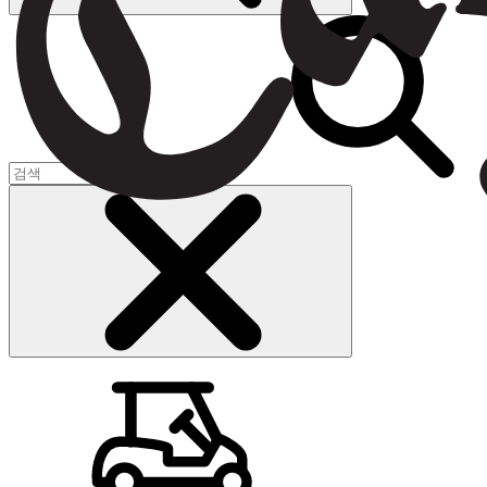
장바구니
(
0
)