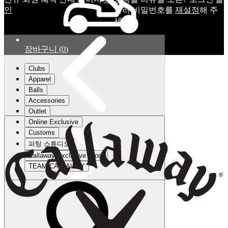
인
눌러 비밀번호를
재설정
해 주
세요.
장바구니
(
0
)
Clubs
Apparel
Balls
Accessories
Outlet
Online Exclusive
Customs
피팅 스튜디오
Callaway Exclusive Store
TEAM CALLAWAY