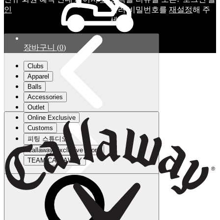
인
눌러 비밀번호를
재설정
해 주
세요.
장바구니
(
0
)
Clubs
Apparel
Balls
Accessories
Outlet
Online Exclusive
Customs
피팅 스튜디오
Callaway Exclusive Store
TEAM CALLAWAY