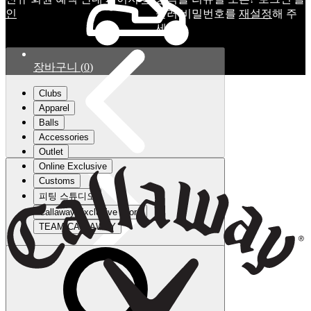
인
눌러 비밀번호를
재설정
해 주
세요.
장바구니
(
0
)
Clubs
Apparel
Balls
Accessories
Outlet
Online Exclusive
Customs
피팅 스튜디오
Callaway Exclusive Store
TEAM CALLAWAY