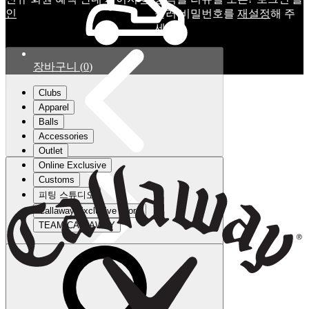
인
눌러 비밀번호를
재설정
해 주
세요.
장바구니
(
0
)
Clubs
Apparel
Balls
Accessories
Outlet
Online Exclusive
Customs
피팅 스튜디오
Callaway Exclusive Store
TEAM CALLAWAY