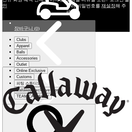
인
눌러 비밀번호를
재설정
해 주
세요.
장바구니
(
0
)
Clubs
Apparel
Balls
Accessories
Outlet
Online Exclusive
Customs
피팅 스튜디오
Callaway Exclusive Store
TEAM CALLAWAY