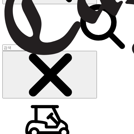
장바구니
(
0
)