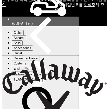
인
눌러 비밀번호를
재설정
해 주
세요.
장바구니
(
0
)
Clubs
Apparel
Balls
Accessories
Outlet
Online Exclusive
Customs
피팅 스튜디오
Callaway Exclusive Store
TEAM CALLAWAY