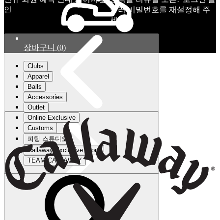
인
눌러 비밀번호를
재설정
해 주
세요.
장바구니
(
0
)
Clubs
Apparel
Balls
Accessories
Outlet
Online Exclusive
Customs
피팅 스튜디오
Callaway Exclusive Store
TEAM CALLAWAY