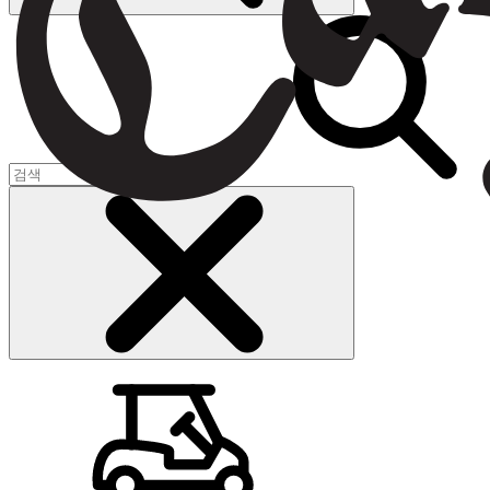
장바구니
(
0
)