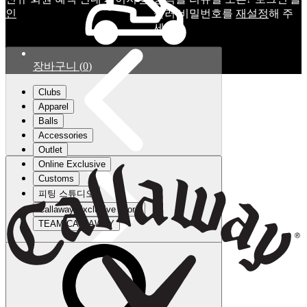
인
눌러 비밀번호를
재설정
해 주
세요.
장바구니
(
0
)
Clubs
Apparel
Balls
Accessories
Outlet
Online Exclusive
Customs
피팅 스튜디오
Callaway Exclusive Store
TEAM CALLAWAY