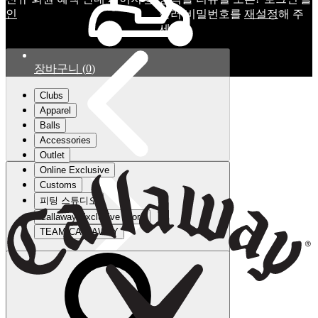
인
눌러 비밀번호를
재설정
해 주
세요.
장바구니
(
0
)
Clubs
Apparel
Balls
Accessories
Outlet
Online Exclusive
Customs
피팅 스튜디오
Callaway Exclusive Store
TEAM CALLAWAY