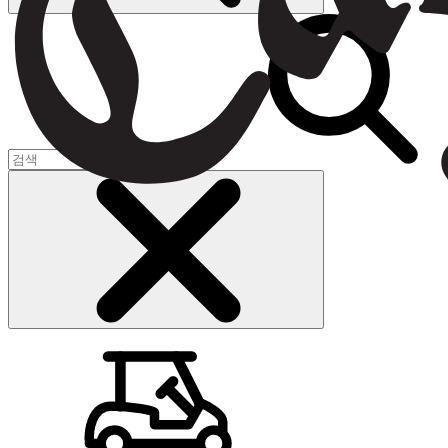
장바구니
(
0
)