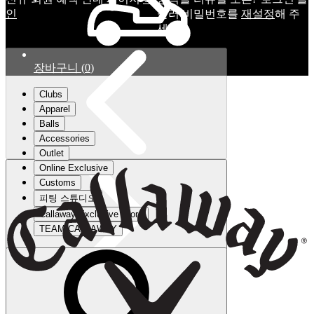
인
눌러 비밀번호를
재설정
해 주
세요.
장바구니
(
0
)
Clubs
Apparel
Balls
Accessories
Outlet
Online Exclusive
Customs
피팅 스튜디오
Callaway Exclusive Store
TEAM CALLAWAY