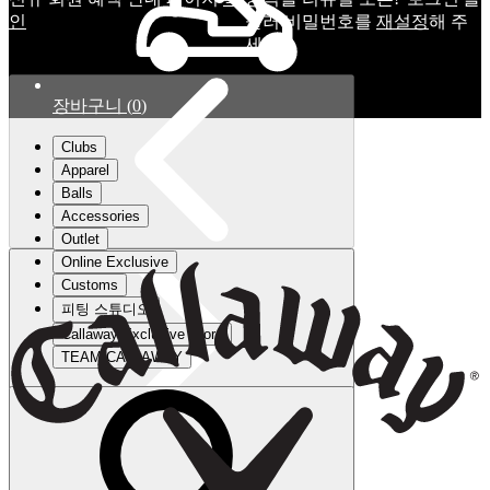
인
눌러 비밀번호를
재설정
해 주
세요.
장바구니
(
0
)
Clubs
Apparel
Balls
Accessories
Outlet
Online Exclusive
Customs
피팅 스튜디오
Callaway Exclusive Store
TEAM CALLAWAY