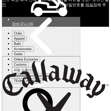
인
눌러 비밀번호를
재설정
해 주
세요.
장바구니
(
0
)
Clubs
Apparel
Balls
Accessories
Outlet
Online Exclusive
Customs
피팅 스튜디오
Callaway Exclusive Store
TEAM CALLAWAY