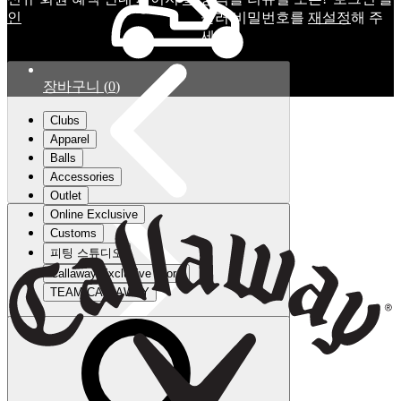
인
눌러 비밀번호를
재설정
해 주
세요.
장바구니
(
0
)
Clubs
Apparel
Balls
Accessories
Outlet
Online Exclusive
Customs
피팅 스튜디오
Callaway Exclusive Store
TEAM CALLAWAY