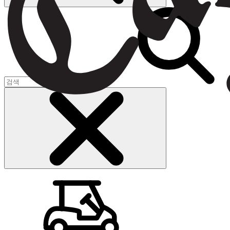
장바구니
(
0
)