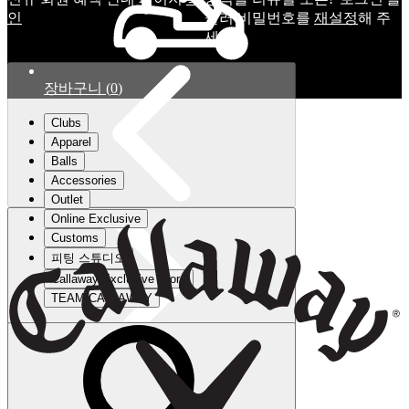
인
눌러 비밀번호를
재설정
해 주
세요.
장바구니
(
0
)
Clubs
Apparel
Balls
Accessories
Outlet
Online Exclusive
Customs
피팅 스튜디오
Callaway Exclusive Store
TEAM CALLAWAY