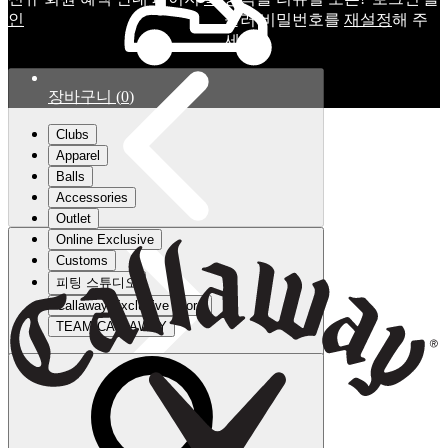
인
눌러 비밀번호를
재설정
해 주
세요.
장바구니
(
0
)
Clubs
Apparel
Balls
Accessories
Outlet
Online Exclusive
Customs
피팅 스튜디오
Callaway Exclusive Store
TEAM CALLAWAY