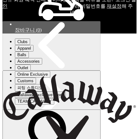
인
눌러 비밀번호를
재설정
해 주
세요.
장바구니
(
0
)
Clubs
Apparel
Balls
Accessories
Outlet
Online Exclusive
Customs
피팅 스튜디오
Callaway Exclusive Store
TEAM CALLAWAY