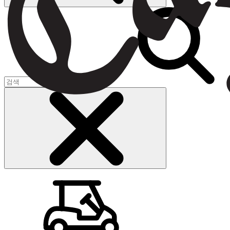
장바구니
(
0
)