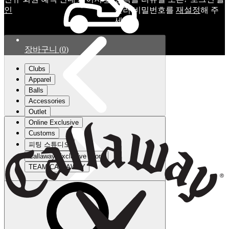
인
눌러 비밀번호를
재설정
해 주
세요.
장바구니
(
0
)
Clubs
Apparel
Balls
Accessories
Outlet
Online Exclusive
Customs
피팅 스튜디오
Callaway Exclusive Store
TEAM CALLAWAY