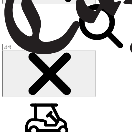
장바구니
(
0
)