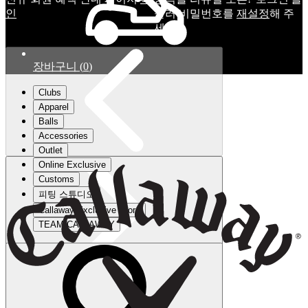
인
눌러 비밀번호를
재설정
해 주
세요.
장바구니
(
0
)
Clubs
Apparel
Balls
Accessories
Outlet
Online Exclusive
Customs
피팅 스튜디오
Callaway Exclusive Store
TEAM CALLAWAY