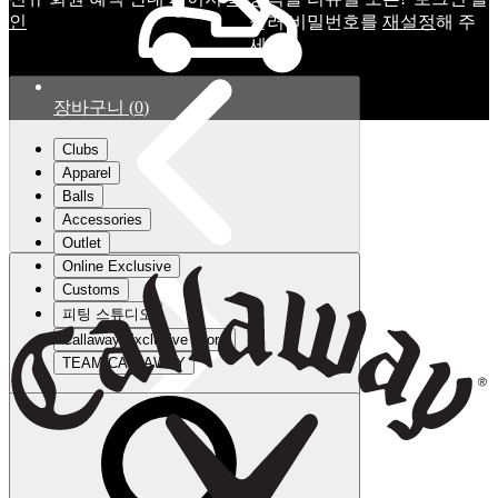
인
눌러 비밀번호를
재설정
해 주
세요.
장바구니
(
0
)
Clubs
Apparel
Balls
Accessories
Outlet
Online Exclusive
Customs
피팅 스튜디오
Callaway Exclusive Store
TEAM CALLAWAY