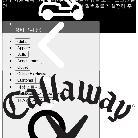
인
눌러 비밀번호를
재설정
해 주
세요.
장바구니
(
0
)
Clubs
Apparel
Balls
Accessories
Outlet
Online Exclusive
Customs
피팅 스튜디오
Callaway Exclusive Store
TEAM CALLAWAY