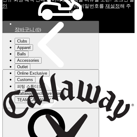
인
눌러 비밀번호를
재설정
해 주
세요.
장바구니
(
0
)
Clubs
Apparel
Balls
Accessories
Outlet
Online Exclusive
Customs
피팅 스튜디오
Callaway Exclusive Store
TEAM CALLAWAY