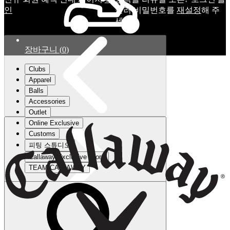
인
눌러 비밀번호를
재설정
해 주
세요.
장바구니
(
0
)
Clubs
Apparel
Balls
Accessories
Outlet
Online Exclusive
Customs
피팅 스튜디오
Callaway Exclusive Store
TEAM CALLAWAY