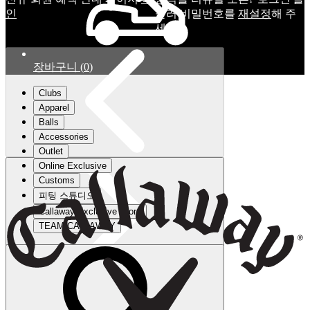
인
눌러 비밀번호를
재설정
해 주
세요.
장바구니
(
0
)
Clubs
Apparel
Balls
Accessories
Outlet
Online Exclusive
Customs
피팅 스튜디오
Callaway Exclusive Store
TEAM CALLAWAY