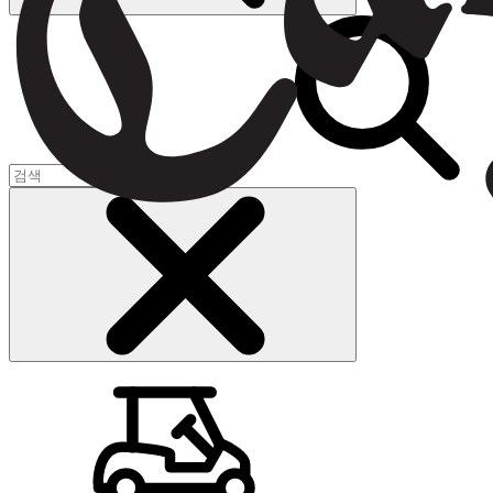
장바구니
(
0
)