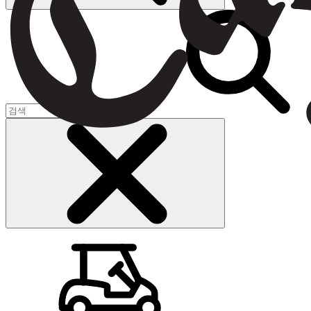
장바구니
(
0
)