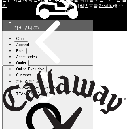
인
눌러 비밀번호를
재설정
해 주
세요.
장바구니
(
0
)
Clubs
Apparel
Balls
Accessories
Outlet
Online Exclusive
Customs
피팅 스튜디오
Callaway Exclusive Store
TEAM CALLAWAY