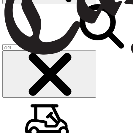
장바구니
(
0
)