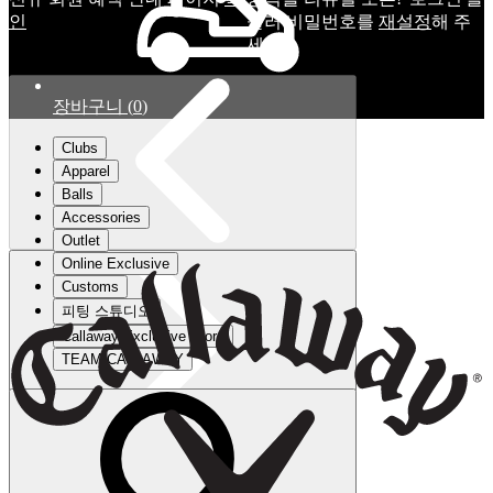
인
눌러 비밀번호를
재설정
해 주
세요.
장바구니
(
0
)
Clubs
Apparel
Balls
Accessories
Outlet
Online Exclusive
Customs
피팅 스튜디오
Callaway Exclusive Store
TEAM CALLAWAY