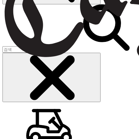
장바구니
(
0
)