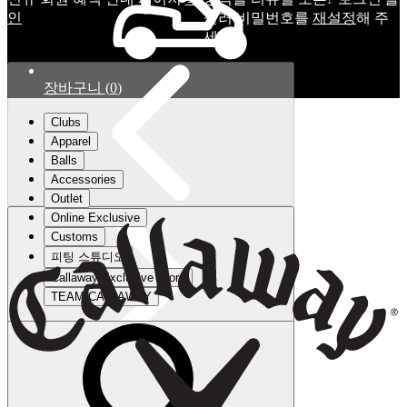
인
눌러 비밀번호를
재설정
해 주
세요.
장바구니
(
0
)
Clubs
Apparel
Balls
Accessories
Outlet
Online Exclusive
Customs
피팅 스튜디오
Callaway Exclusive Store
TEAM CALLAWAY