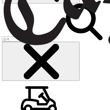
장바구니
(
0
)