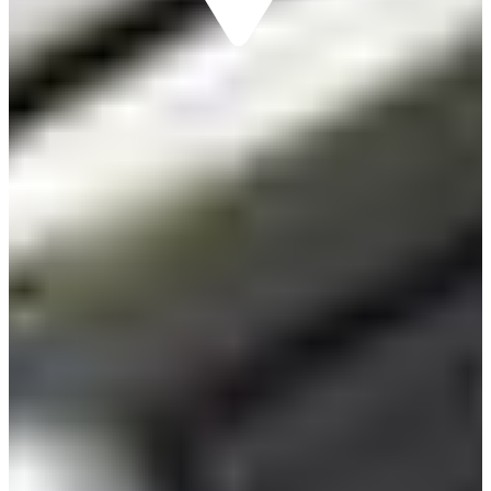
PACKAGE SETS
View
REVA RISE
View