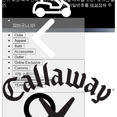
인
눌러 비밀번호를
재설정
해 주
세요.
장바구니
(
0
)
Clubs
Apparel
Balls
Accessories
Outlet
Online Exclusive
Customs
피팅 스튜디오
Callaway Exclusive Store
TEAM CALLAWAY