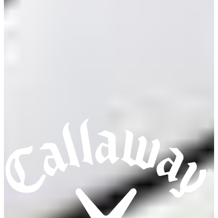
IRONS
View
WEDGES
View