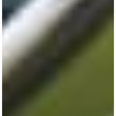
개인정보보호최고책임자 김대성
서울 강남구 도산대로 414 한성청담빌딩 4층
통신판매업신고번호 2020-서울강남-01150호
사업자번호 101-81-44519
골프 고객센터 (02) 3218-1900
어패럴 고객센터 (02) 3218-7400
호스팅서비스: 2180 Rutherford Road, Carlsbad, CA 92008
©
2026
Callaway Golf Company.
All rights reserved.
고객센터
고객문의
주문조회
매장찾기
공지사항
제품보증
카탈로그
클럽호젤 조정방법
AS센터 접수 방법 변경