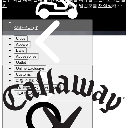
인
눌러 비밀번호를
재설정
해 주
세요.
장바구니
(
0
)
Clubs
Apparel
Balls
Accessories
Outlet
Online Exclusive
Customs
피팅 스튜디오
Callaway Exclusive Store
TEAM CALLAWAY