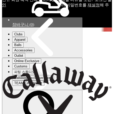
인
눌러 비밀번호를
재설정
해 주
세요.
장바구니
(
0
)
Clubs
Apparel
Balls
Accessories
Outlet
Online Exclusive
Customs
피팅 스튜디오
Callaway Exclusive Store
TEAM CALLAWAY