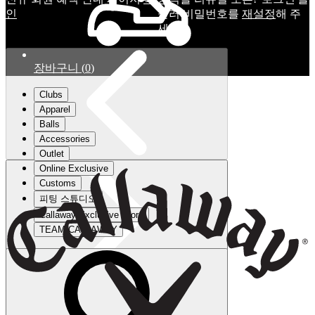
인
눌러 비밀번호를
재설정
해 주
세요.
장바구니
(
0
)
Clubs
Apparel
Balls
Accessories
Outlet
Online Exclusive
Customs
피팅 스튜디오
Callaway Exclusive Store
TEAM CALLAWAY