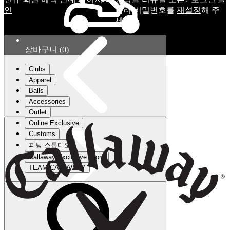
인
눌러 비밀번호를
재설정
해 주
세요.
장바구니
(
0
)
Clubs
Apparel
Balls
Accessories
Outlet
Online Exclusive
Customs
피팅 스튜디오
Callaway Exclusive Store
TEAM CALLAWAY