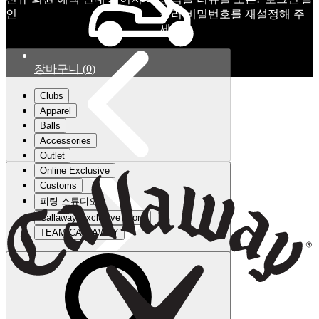
인
눌러 비밀번호를
재설정
해 주
세요.
장바구니
(
0
)
Clubs
Apparel
Balls
Accessories
Outlet
Online Exclusive
Customs
피팅 스튜디오
Callaway Exclusive Store
TEAM CALLAWAY