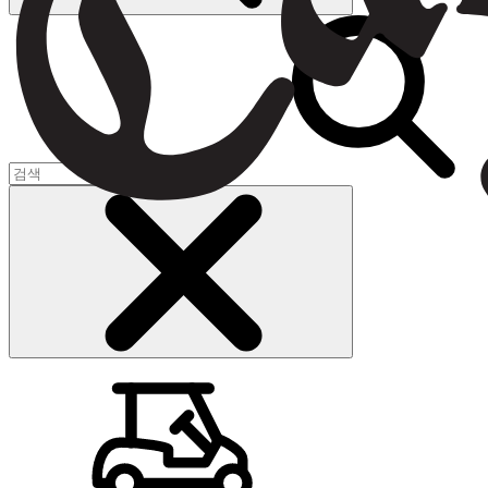
장바구니
(
0
)