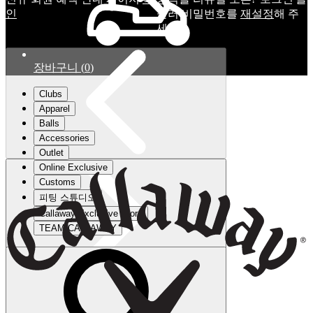
인
눌러 비밀번호를
재설정
해 주
세요.
장바구니
(
0
)
Clubs
Apparel
Balls
Accessories
Outlet
Online Exclusive
Customs
피팅 스튜디오
Callaway Exclusive Store
TEAM CALLAWAY